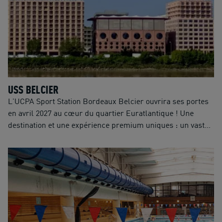
activités de remise en forme, fitness, yoga.
USS BELCIER
L'UCPA Sport Station Bordeaux Belcier ouvrira ses portes
en avril 2027 au cœur du quartier Euratlantique ! Une
destination et une expérience premium uniques : un vaste
espace fitness nouvelle génération, une offre aquatique
complète, ainsi que des services pensés pour répondre aux
attentes de tous les publics. Que l'on vienne pour
s'entraîner, se dépasser, se détendre ou partager un
moment convivial, chacun y vivra une expérience à son
image. Ouverte sur son territoire et accessible à tous,
l'UCPA Sport Station Bordeaux sera un lieu qui rassemble,
inspire et donne envie de revenir.