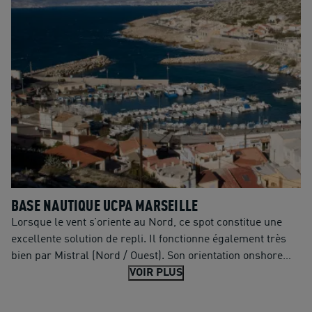
Yoga, Boccia, Escalade (voies et blocs), E-sport,
Musculation et Balnéothérapie. Un restaurant, des bureaux
et des espaces partagés complètent ce lieu sans équivalent
en Europe, pensé pour le sport, l’inclusion et le vivre
ensemble.
BASE NAUTIQUE UCPA MARSEILLE
Lorsque le vent s’oriente au Nord, ce spot constitue une
excellente solution de repli. Il fonctionne également très
bien par Mistral (Nord / Ouest). Son orientation onshore
tribord offre des conditions idéales pour réaliser de très
VOIR PLUS
hauts sauts lorsque le vent est soutenu. La fréquentation
peut être importante, en raison de la présence de