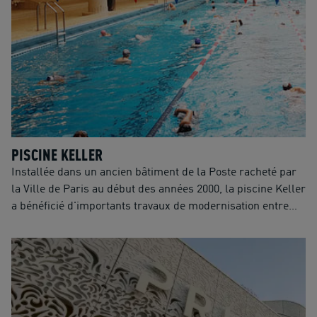
PISCINE KELLER
Installée dans un ancien bâtiment de la Poste racheté par
la Ville de Paris au début des années 2000, la piscine Keller
a bénéficié d'importants travaux de modernisation entre
2005 et 2007. L'établissement dispose d'un bassin de
natation de 50m x 15m (6 lignes de nage) et d'un bassin
ludique de 7m x 15m, ainsi que d'un toit mobile offrant une
baignade à ciel ouvert selon la météo. Entièrement
accessible aux personnes à mobilité réduite, la piscine
accueille des publics variés : usagers individuels, groupes