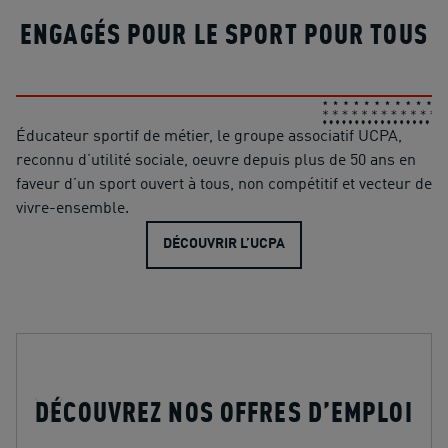
nombreux clubs de voile installés sur la plage. Par vent
ENGAGÉS POUR LE SPORT POUR TOUS
d’Est, le spot bénéficie d’un effet venturi généré par le
massif de Marseilleveyre, pouvant renforcer
significativement l’intensité du vent. Dans ces conditions, le
plan d’eau reste plat, sans formation de vagues, ce qui en
fait un lieu particulièrement adapté à la pratique du slalom
Éducateur sportif de métier, le groupe associatif UCPA,
et de la vitesse. Équipements et services : - espace
reconnu d’utilité sociale, oeuvre depuis plus de 50 ans en
d’accueil ombragé - sanitaires - douches - vestiaires -
faveur d’un sport ouvert à tous, non compétitif et vecteur de
base « les pieds dans l’eau » avec accès au spot à 100 m
vivre-ensemble.
DÉCOUVRIR L’UCPA
DÉCOUVREZ NOS OFFRES D’EMPLOI