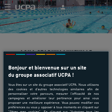
☰
RECRUTE
AQUA STADIUM LUNEVILLE
Bonjour et bienvenue sur un site
du groupe associatif UCPA !
Le complexe de loisirs UCPA Aqua Stadium Luneville est
composé d’un bassin sportif extérieur de 50×18m, d’un
Vous êtes sur un site du groupe associatif UCPA. Nous utilisons
des cookies et d'autres technologies similaires afin de
bassin d’apprentissage de 25 m, d’une pataugeoire et d’un
personnaliser votre parcours, mesurer l'efficacité de nos
toboggan aquatique. Il est également équipé d’un espace
campagnes et améliorer leur pertinence pour ainsi vous
forme et fitness et d’un espace balnéo.
proposer une meilleure expérience. Vous pouvez modifier vos
préférences ou vous y opposer à tous moments en cliquant sur
DÉCOUVRIR LE CENTRE
"Gérer mes cookies". En cliquant sur "Autoriser tous les