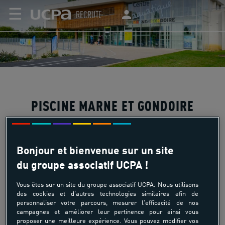
☰
RECRUTE
PISCINE MARNE ET GONDOIRE
Bonjour et bienvenue sur un site
A quelques kilomètres de Paris, le centre aquatique de
du groupe associatif UCPA !
Marne et Gondoire est situé à Lagny-sur-Marne. Inauguré
en 2008, le centre aquatique de Marne et Gondoire a été
Vous êtes sur un site du groupe associatif UCPA. Nous utilisons
conçu par la Communauté d’agglomération de Marne et
des cookies et d'autres technologies similaires afin de
personnaliser votre parcours, mesurer l'efficacité de nos
Gondoire qui en a confié l’animation et la gestion à l’UCPA
campagnes et améliorer leur pertinence pour ainsi vous
L’architecture laisse place à la lumière et à une large vue
proposer une meilleure expérience. Vous pouvez modifier vos