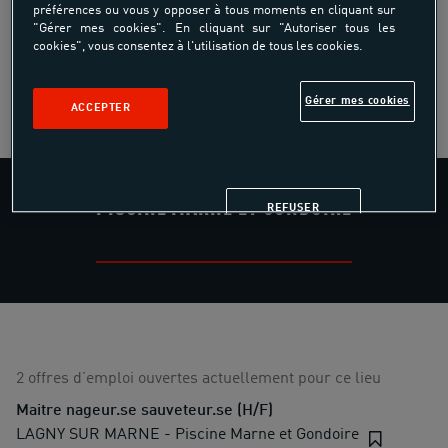
sur l’extérieur pour vous faire profiter de l’environnement
préférences ou vous y opposer à tous moments en cliquant sur
"Gérer mes cookies". En cliquant sur "Autoriser tous les
naturel et de la forêt bordant le centre.
cookies", vous consentez à l'utilisation de tous les cookies.
DÉCOUVRIR LE CENTRE
Gérer mes cookies
ACCEPTER
PISCINE MARNE ET GONDOIRE
REFUSER
2 offres d’emploi ouvertes actuellement pour ce lieu
Maitre nageur.se sauveteur.se (H/F)
LAGNY SUR MARNE - Piscine Marne et Gondoire