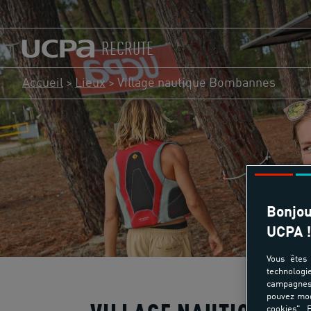
RECRUTE
Accueil
>
Lieux
>
Village nautique Bombannes
Bonjou
UCPA !
Vous êtes 
technologi
campagnes 
pouvez mod
cookies". E