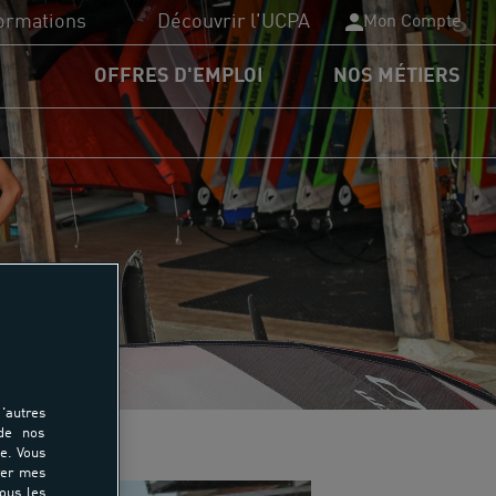
ormations
Découvrir l'UCPA
Mon Compte
OFFRES D'EMPLOI
NOS MÉTIERS
PA Formation
plômes du sport
nancements
rmations
'autres
 de nos
e. Vous
rer mes
tous les