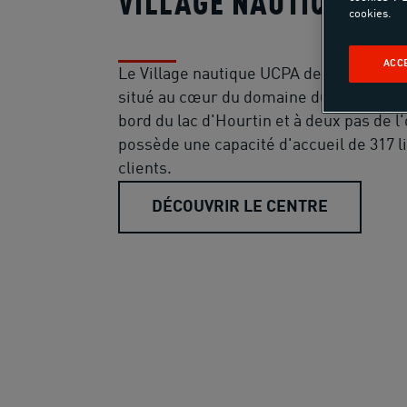
VILLAGE NAUTIQUE B
cookies.
ACC
Le Village nautique UCPA de Bombannes
situé au cœur du domaine du même no
bord du lac d'Hourtin et à deux pas de l'
possède une capacité d'accueil de 317 li
clients.
DÉCOUVRIR LE CENTRE