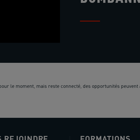
 pour le moment, mais reste connecté, des opportunités peuvent 
 REJOINDRE
FORMATIONS