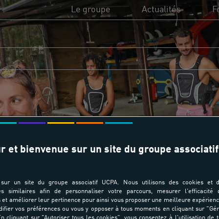
Le groupe
Actualités
F
L'UCPA, c'est quoi ?
UC
Utilité sociale de l'UCPA
Di
Missions et valeurs
Fi
Transition écologique
Fo
r et bienvenue sur un site du groupe associatif
Domaines d'activité
sur un site du groupe associatif UCPA. Nous utilisons des cookies et d
es similaires afin de personnaliser votre parcours, mesurer l'efficacité
et améliorer leur pertinence pour ainsi vous proposer une meilleure expérienc
ifier vos préférences ou vous y opposer à tous moments en cliquant sur "Gé
n cliquant sur "Autoriser tous les cookies", vous consentez à l'utilisation de 