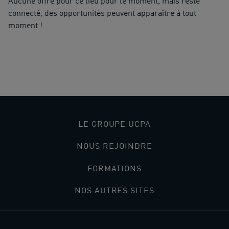
Aucune offre pour ce lieu pour le moment, mais reste
connecté, des opportunités peuvent apparaître à tout
moment !
Accueil
>
Lieux
>
Piscine Lamentin
LE GROUPE UCPA
NOUS REJOINDRE
FORMATIONS
NOS AUTRES SITES