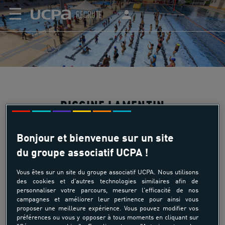
☰
RECRUTE
PISCINE LAMENTIN
Bonjour et bienvenue sur un site
du groupe associatif UCPA !
Situé dans le quartier Petit Manoir sur la commune du
Lamentin, au coeur de l'agglomération du centre de la
Vous êtes sur un site du groupe associatif UCPA. Nous utilisons
Martinique, le centre aquatique communautaire Pierre
des cookies et d'autres technologies similaires afin de
personnaliser votre parcours, mesurer l'efficacité de nos
Samot est devenu, depuis 2015, la première piscine
campagnes et améliorer leur pertinence pour ainsi vous
Olympique des Antilles. Un véritable lieu de vie accessible
proposer une meilleure expérience. Vous pouvez modifier vos
à tous Équipement phare de la CACEM, Le Centre
préférences ou vous y opposer à tous moments en cliquant sur