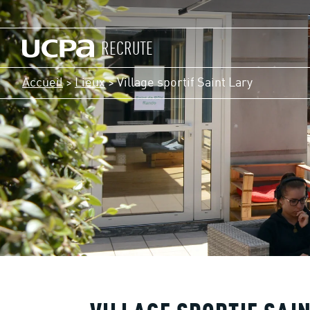
RECRUTE
Accueil
>
Lieux
>
Village sportif Saint Lary