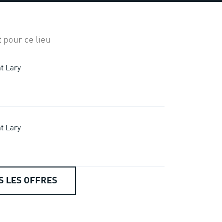
 pour ce lieu
t Lary
t Lary
S LES OFFRES