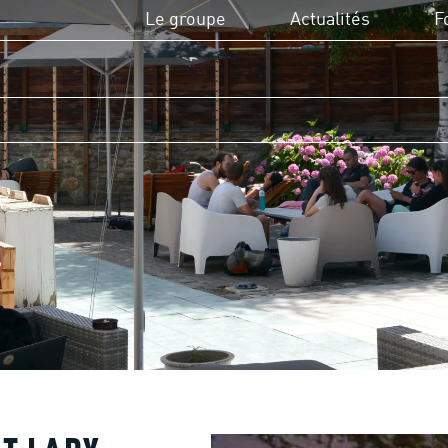
Le groupe
Actualités
F
L'UCPA, c'est quoi ?
UC
Utilité sociale de l'UCPA
Di
Missions et valeurs
Fi
Transition écologique
Fo
Domaines d'activité