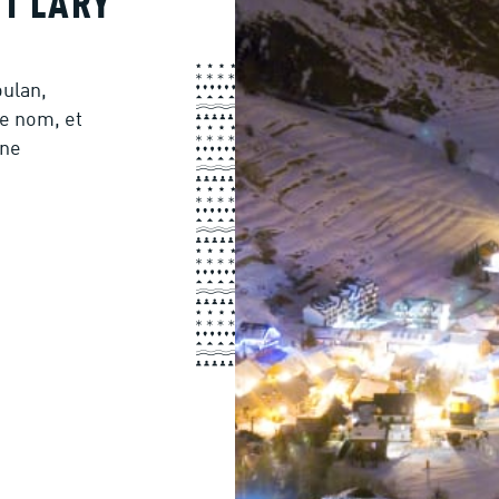
NT LARY
oulan,
me nom, et
une