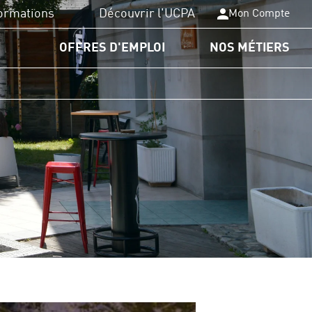
ormations
Découvrir l'UCPA
Mon Compte
OFFRES D'EMPLOI
NOS MÉTIERS
PA Formation
plômes du sport
nancements
rmations