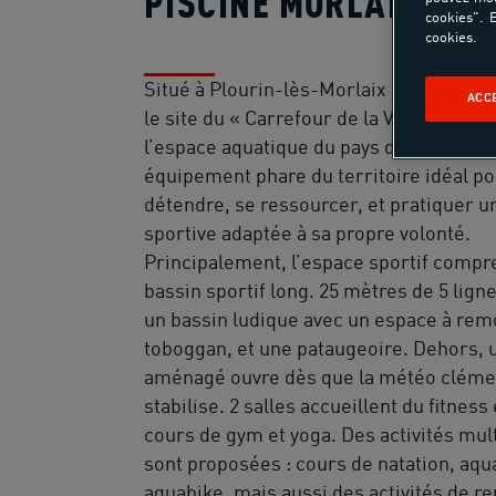
PISCINE MORLAIX
cookies". E
cookies.
Situé à Plourin-lès-Morlaix dans le Fini
ACC
le site du « Carrefour de la Vieille Roche
l’espace aquatique du pays de Morlaix e
équipement phare du territoire idéal po
détendre, se ressourcer, et pratiquer un
sportive adaptée à sa propre volonté.
Principalement, l’espace sportif compr
bassin sportif long. 25 mètres de 5 lign
un bassin ludique avec un espace à rem
toboggan, et une pataugeoire. Dehors, 
aménagé ouvre dès que la météo cléme
stabilise. 2 salles accueillent du fitness
cours de gym et yoga. Des activités mult
sont proposées : cours de natation, aq
aquabike, mais aussi des activités de r