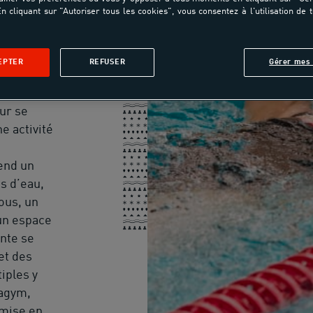
n cliquant sur "Autoriser tous les cookies", vous consentez à l'utilisation de 
stère, sur
EPTER
REFUSER
Gérer mes 
 »,
st un
ur se
e activité
end un
es d’eau,
ous, un
un espace
nte se
 et des
iples y
uagym,
emise en