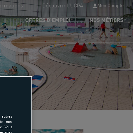
ormations
Découvrir l'UCPA
Mon Compte
OFFRES D'EMPLOI
NOS MÉTIERS
PA Formation
plômes du sport
nancements
rmations
'autres
 de nos
e. Vous
rer mes