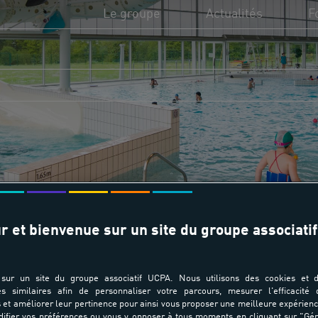
Le groupe
Actualités
F
L'UCPA, c'est quoi ?
UC
Utilité sociale de l'UCPA
Di
Missions et valeurs
Fi
Transition écologique
Fo
r et bienvenue sur un site du groupe associatif
Domaines d'activité
sur un site du groupe associatif UCPA. Nous utilisons des cookies et d
es similaires afin de personnaliser votre parcours, mesurer l'efficacité
et améliorer leur pertinence pour ainsi vous proposer une meilleure expérienc
ifier vos préférences ou vous y opposer à tous moments en cliquant sur "Gé