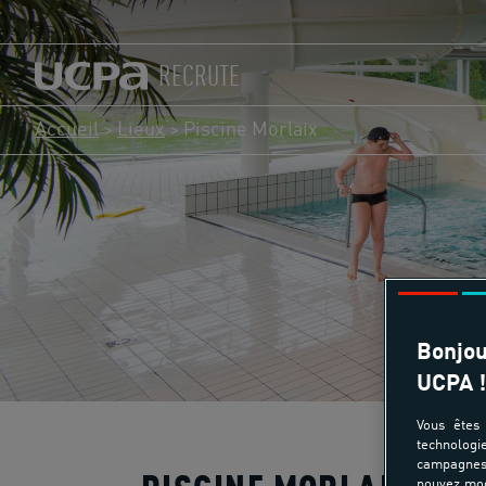
RECRUTE
Accueil
>
Lieux
>
Piscine Morlaix
Bonjou
UCPA !
Vous êtes 
technologi
campagnes 
pouvez mod