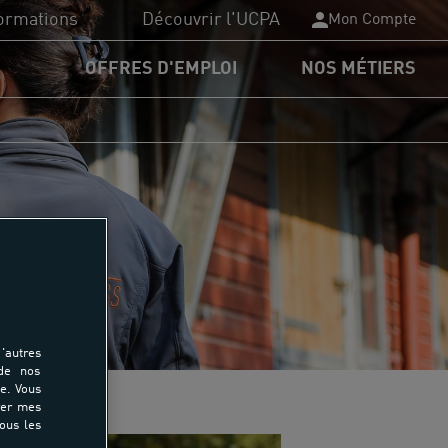
ormations
Découvrir l'UCPA
Mon Compte
OFFRES D'EMPLOI
NOS MÉTIERS
PA Formation
plômes du sport
nancements
rmations
'autres
 de nos
e. Vous
rer mes
tous les