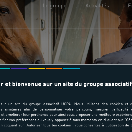
Le groupe
Actualités
F
L'UCPA, c'est quoi ?
UC
Utilité sociale de l'UCPA
Di
Missions et valeurs
Fi
Transition écologique
Fo
r et bienvenue sur un site du groupe associatif
Domaines d'activité
sur un site du groupe associatif UCPA. Nous utilisons des cookies et d
es similaires afin de personnaliser votre parcours, mesurer l'efficacité
et améliorer leur pertinence pour ainsi vous proposer une meilleure expérienc
ifier vos préférences ou vous y opposer à tous moments en cliquant sur "Gé
n cliquant sur "Autoriser tous les cookies", vous consentez à l'utilisation de 