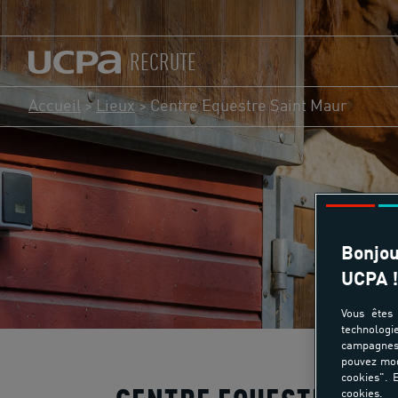
RECRUTE
Accueil
>
Lieux
>
Centre Equestre Saint Maur
Bonjou
UCPA !
Vous êtes 
technologi
campagnes 
pouvez mod
cookies". E
cookies.