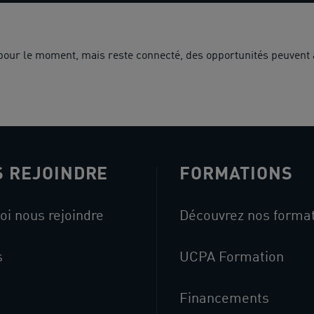
 pour le moment, mais reste connecté, des opportunités peuvent 
 REJOINDRE
FORMATIONS
oi nous rejoindre
Découvrez nos forma
s
UCPA Formation
Financements