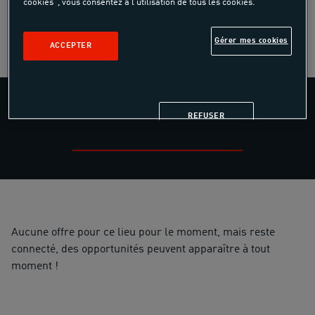
cookies", vous consentez à l'utilisation de tous les cookies.
DÉCOUVRIR LE CENTRE
Gérer mes cookies
ACCEPTER
CAMPING LA PÈNE BLANCHE
REFUSER
Aucune offre pour ce lieu pour le moment, mais reste
connecté, des opportunités peuvent apparaître à tout
moment !
Accueil
>
Lieux
>
Camping La Pène Blanche