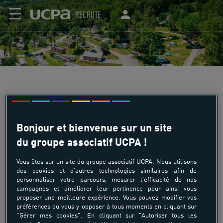
☰
RECRUTE
CAMPING LA PÈNE BLANCHE
Bonjour et bienvenue sur un site
du groupe associatif UCPA !
Le Wellness Sport camping "La Pène-Blanche", est situé à
Vous êtes sur un site du groupe associatif UCPA. Nous utilisons
Loudenvielle dans les Hautes-Pyrénées, et à quelques
des cookies et d'autres technologies similaires afin de
minutes à pied du télécabine Skyvall permettant de
personnaliser votre parcours, mesurer l'efficacité de nos
campagnes et améliorer leur pertinence pour ainsi vous
rejoindre la station de Peyragudes sans voiture. Il possède
proposer une meilleure expérience. Vous pouvez modifier vos
une capacité d'accueil de 102 places, en mobil-homes, ou
préférences ou vous y opposer à tous moments en cliquant sur
emplacements tente et camping-car.
"Gérer mes cookies". En cliquant sur "Autoriser tous les