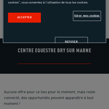
adaptées à tous les publics à partir de 3 ans, quel que soit
cookies", vous consentez à l'utilisation de tous les cookies.
votre niveau et votre expérience.
Gérer mes cookies
DÉCOUVRIR LE CENTRE
ACCEPTER
REFUSER
CENTRE EQUESTRE BRY SUR MARNE
Aucune offre pour ce lieu pour le moment, mais reste
connecté, des opportunités peuvent apparaître à tout
moment !