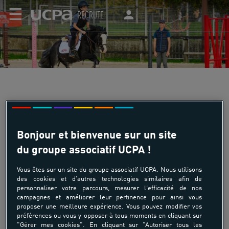
☰
RECRUTE
CENTRE EQUESTRE BRY SUR MARNE
Bonjour et bienvenue sur un site
du groupe associatif UCPA !
Près de Paris, au cœur du Val-de-Marne, le centre
Vous êtes sur un site du groupe associatif UCPA. Nous utilisons
équestre de Bry-sur-Marne vous invite à monter en selle !
des cookies et d'autres technologies similaires afin de
Découvrez ou pratiquez l’équitation sportive, loisir ou
personnaliser votre parcours, mesurer l'efficacité de nos
détente dans un cadre agréable et une ambiance
campagnes et améliorer leur pertinence pour ainsi vous
proposer une meilleure expérience. Vous pouvez modifier vos
chaleureuse. Initiation, saut d’obstacles, voltige, poney-
préférences ou vous y opposer à tous moments en cliquant sur
games… pratiquez toute l’année nos activités variées et
"Gérer mes cookies". En cliquant sur "Autoriser tous les