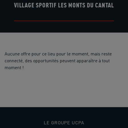
VILLAGE SPORTIF LES MONTS DU CANTAL
Aucune offre pour ce lieu pour le moment, mais reste
connecté, des opportunités peuvent apparaître à tout
moment !
Accueil
>
Lieux
>
Village sportif Les Monts du Cantal
LE GROUPE UCPA