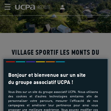
☰
RECRUTE
VILLAGE SPORTIF LES MONTS DU
CANTAL
Bonjour et bienvenue sur un site
du groupe associatif UCPA !
Le village sportif UCPA des Monts du Cantal, situé au pied
Vous êtes sur un site du groupe associatif UCPA. Nous utilisons
de l'emblématique Puy Mary, plus grand volcan d'Europe,
des cookies et d'autres technologies similaires afin de
offre un terrain de jeux et de grands espaces idéals à la
personnaliser votre parcours, mesurer l'efficacité de nos
pratique d'activités sportives diverses. Il possède une
campagnes et améliorer leur pertinence pour ainsi vous
proposer une meilleure expérience. Vous pouvez modifier vos
capacité d'accueil de 160 lits clients.