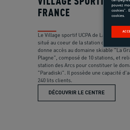
VILLAGE SPORTIF LA 
campagnes 
pouvez mod
FRANCE
cookies". E
cookies.
ACC
Le Village sportif UCPA de La Plagne Fr
situé au coeur de la station de Plagne C
donne accès au domaine skiable "La G
Plagne", composé de 10 stations, et reli
station des Arcs pour constituer le dom
"Paradiski". Il possède une capacité d'a
240 lits clients.
DÉCOUVRIR LE CENTRE