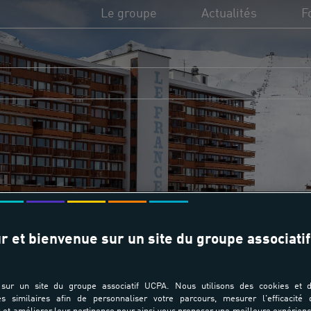
Le groupe
Actualités
F
L'UCPA, c'est quoi ?
UC
Utilité sociale de l'UCPA
Di
Missions et valeurs
Fi
Transition écologique
Fo
Domaines d'activité
r et bienvenue sur un site du groupe associatif
sur un site du groupe associatif UCPA. Nous utilisons des cookies et d
es similaires afin de personnaliser votre parcours, mesurer l'efficacité