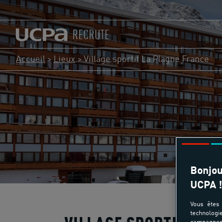
RECRUTE
Accueil
>
Lieux
>
Village sportif La Plagne France
Bonjou
UCPA !
Vous êtes 
technologi