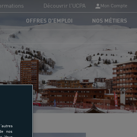
ormations
Découvrir l'UCPA
Mon Compte
OFFRES D'EMPLOI
NOS MÉTIERS
PA Formation
plômes du sport
nancements
rmations
'autres
 de nos