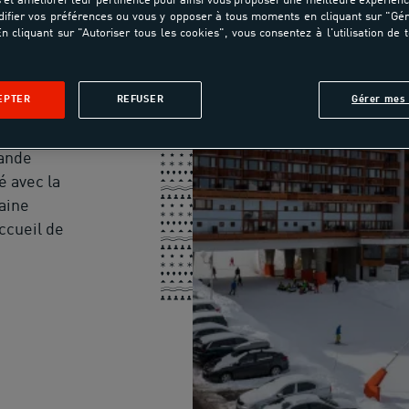
PLAGNE
et améliorer leur pertinence pour ainsi vous proposer une meilleure expérienc
ifier vos préférences ou vous y opposer à tous moments en cliquant sur "Gé
n cliquant sur "Autoriser tous les cookies", vous consentez à l'utilisation de 
EPTER
REFUSER
Gérer mes 
ance,
entre,
rande
é avec la
aine
ccueil de