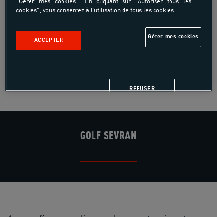
"Gérer mes cookies". En cliquant sur "Autoriser tous les
jouer sur le parcours ou de perfectionner sa technique au
cookies", vous consentez à l'utilisation de tous les cookies.
practice et sur les ateliers de manière autonome. Il
accompagne aussi enfants et adultes, en pratique
Gérer mes cookies
encadrée, dans la découverte, l'apprentissage et la
ACCEPTER
progression.
DÉCOUVRIR LE CENTRE
REFUSER
GOLF SEVRAN