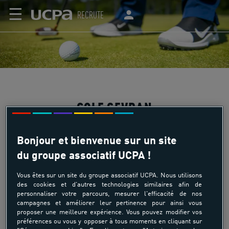
☰
RECRUTE
GOLF SEVRAN
Bonjour et bienvenue sur un site
du groupe associatif UCPA !
Golf départemental de Seine-Saint-Denis, le centre
départemental d'initiation au golf de la Poudrerie est situé
Vous êtes sur un site du groupe associatif UCPA. Nous utilisons
sur les communes de Sevran et de Livry-Gargan, à 10 km
des cookies et d'autres technologies similaires afin de
personnaliser votre parcours, mesurer l'efficacité de nos
au nord-est de Paris. Il a pour vocation de rendre
campagnes et améliorer leur pertinence pour ainsi vous
accessible le golf à tous les âges, tous les niveaux et tous
proposer une meilleure expérience. Vous pouvez modifier vos
les budgets. Le Golf de la Poudrerie offre la possibilité de
préférences ou vous y opposer à tous moments en cliquant sur