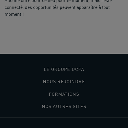
Aucune offre pour ce lieu pour le moment, mais reste
connecté, des opportunités peuvent apparaître à tout
moment !
Accueil
>
Lieux
>
Golf Sevran
LE GROUPE UCPA
NOUS REJOINDRE
FORMATIONS
NOS AUTRES SITES