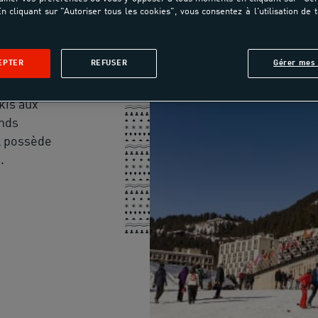
NE LES
n cliquant sur "Autoriser tous les cookies", vous consentez à l'utilisation de 
EPTER
REFUSER
Gérer mes 
ué dans la
skis aux
ands
l possède
.