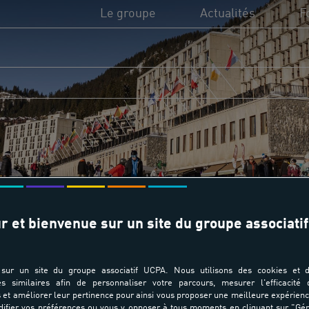
Le groupe
Actualités
F
L'UCPA, c'est quoi ?
UC
Utilité sociale de l'UCPA
Di
Missions et valeurs
Fi
Transition écologique
Fo
r et bienvenue sur un site du groupe associatif
Domaines d'activité
sur un site du groupe associatif UCPA. Nous utilisons des cookies et d
es similaires afin de personnaliser votre parcours, mesurer l'efficacité
et améliorer leur pertinence pour ainsi vous proposer une meilleure expérienc
ifier vos préférences ou vous y opposer à tous moments en cliquant sur "Gé