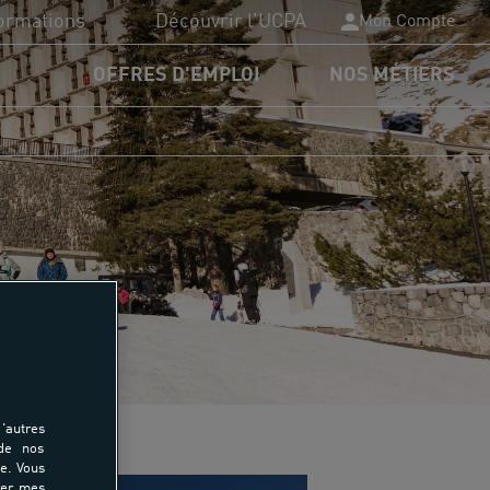
ormations
Découvrir l'UCPA
Mon Compte
OFFRES D'EMPLOI
NOS MÉTIERS
PA Formation
plômes du sport
nancements
rmations
'autres
 de nos
e. Vous
rer mes