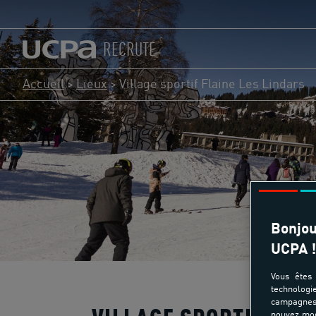
RECRUTE
Accueil
>
Lieux
>
Village sportif Flaine Les Lindars
Bonjou
UCPA !
Vous êtes 
technologi
campagnes 
pouvez mod