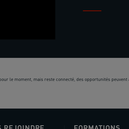
 pour le moment, mais reste connecté, des opportunités peuvent 
 REJOINDRE
FORMATIONS