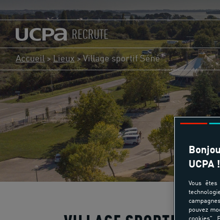
RECRUTE
Accueil
>
Lieux
>
Village sportif Séné
Bonjou
UCPA !
Vous êtes 
technologi
campagnes 
pouvez mod
cookies". E