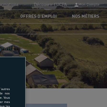
ormations
Découvrir l'UCPA
Mon Compte
OFFRES D'EMPLOI
NOS MÉTIERS
PA Formation
plômes du sport
nancements
rmations
'autres
 de nos
e. Vous
rer mes
tous les