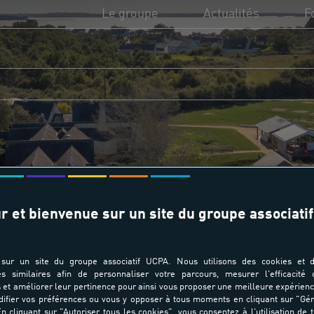
Le groupe
Actualités
F
L'UCPA, c'est quoi ?
UC
Utilité sociale de l'UCPA
Di
Missions et valeurs
Fi
Transition écologique
Fo
r et bienvenue sur un site du groupe associatif
Domaines d'activité
sur un site du groupe associatif UCPA. Nous utilisons des cookies et d
es similaires afin de personnaliser votre parcours, mesurer l'efficacité
et améliorer leur pertinence pour ainsi vous proposer une meilleure expérienc
ifier vos préférences ou vous y opposer à tous moments en cliquant sur "Gé
n cliquant sur "Autoriser tous les cookies", vous consentez à l'utilisation de 