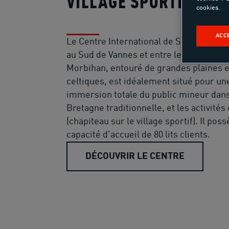
VILLAGE SPORTIF SÉN
cookies.
ACC
Le Centre International de Séjour UCPA
au Sud de Vannes et entre les bras du G
Morbihan, entouré de grandes plaines e
celtiques, est idéalement situé pour un
immersion totale du public mineur dans
Bretagne traditionnelle, et les activités
(chapiteau sur le village sportif). Il pos
capacité d'accueil de 80 lits clients.
DÉCOUVRIR LE CENTRE