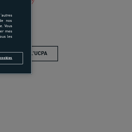
'autres
 de nos
e. Vous
rer mes
tous les
DÉCOUVRIR L'UCPA
cookies