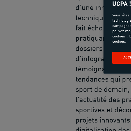
UCPA !
d’une innovation, 
Vous êtes 
technique et péd
technologi
campagnes 
fait écho aux att
pouvez mod
cookies". E
pratiquants. Au t
cookies.
dossiers spécifiq
d’infographies et
ACC
témoignages, sui
tendances qui pré
sport de demain,
l'actualité des pr
sportives et déco
projets innovants 
digitalisation des