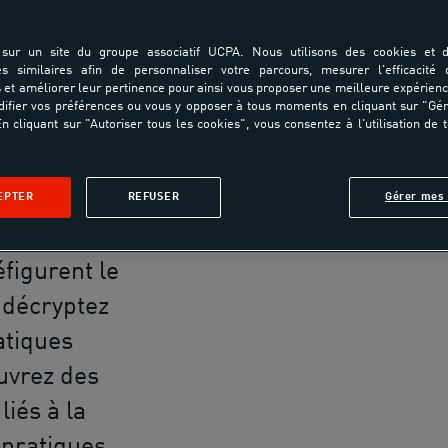
à la fois
sur un site du groupe associatif UCPA. Nous utilisons des cookies et d
agogique, qui
es similaires afin de personnaliser votre parcours, mesurer l'efficacité
et améliorer leur pertinence pour ainsi vous proposer une meilleure expérienc
entes des
ifier vos préférences ou vous y opposer à tous moments en cliquant sur "Gé
n cliquant sur "Autoriser tous les cookies", vous consentez à l'utilisation de 
ravers de
ues,
 de
EPTER
REFUSER
Gérer mes 
vez les
figurent le
 décryptez
atiques
uvrez des
liés à la
 pratiques.