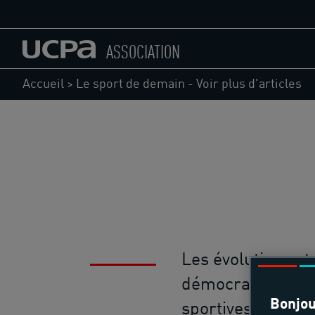
ASSOCIATION
Accueil
>
Le sport de demain - Voir plus d'articles
Les évolutions et 
démocratisation 
Bonjou
sportives sont sou