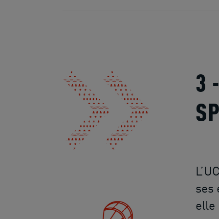
3 
SP
L’UC
ses 
elle