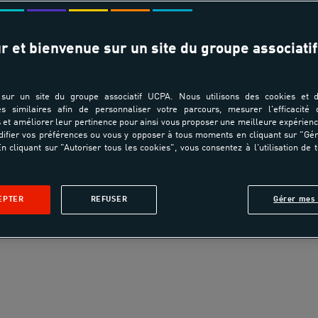
r et bienvenue sur un site du groupe associatif
sur un site du groupe associatif UCPA. Nous utilisons des cookies et d
es similaires afin de personnaliser votre parcours, mesurer l'efficacité
portive ouverte
et améliorer leur pertinence pour ainsi vous proposer une meilleure expérienc
ifier vos préférences ou vous y opposer à tous moments en cliquant sur "Gé
 14 000
n cliquant sur "Autoriser tous les cookies", vous consentez à l'utilisation de 
es pratiques
elle accueille,
EPTER
REFUSER
Gérer mes 
de personnes