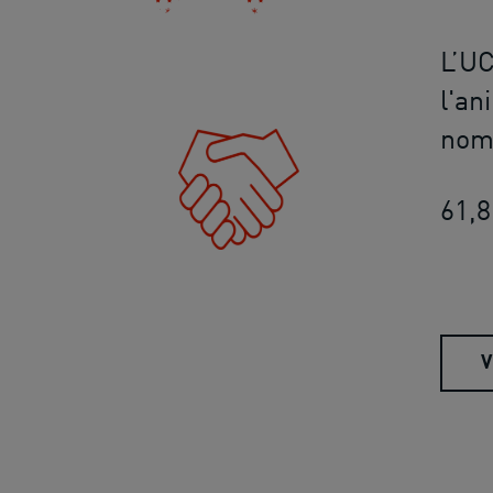
L’UC
l'an
nomb
61,8
V