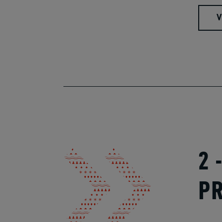
V
2 
P