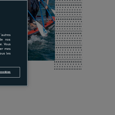
'autres
 de nos
e. Vous
rer mes
tous les
cookies