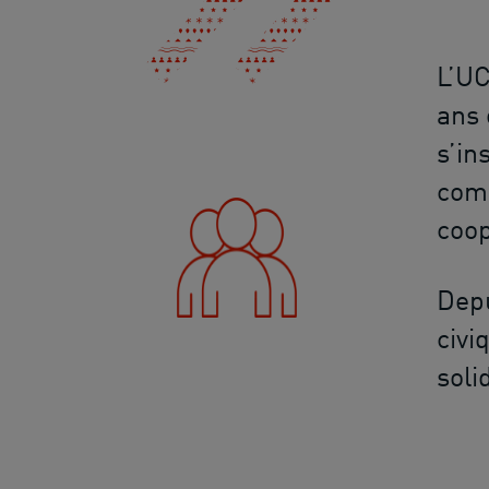
L’UC
ans 
s’in
comm
coop
Depu
civi
soli