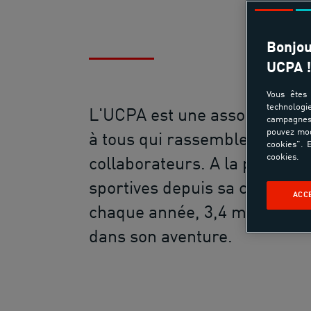
Bonjou
UCPA !
Vous êtes 
technologi
L'UCPA est une association s
campagnes 
pouvez mod
à tous qui rassemble plus de
cookies". E
cookies.
collaborateurs. A la pointe d
sportives depuis sa création, 
ACC
chaque année, 3,4 millions 
dans son aventure.