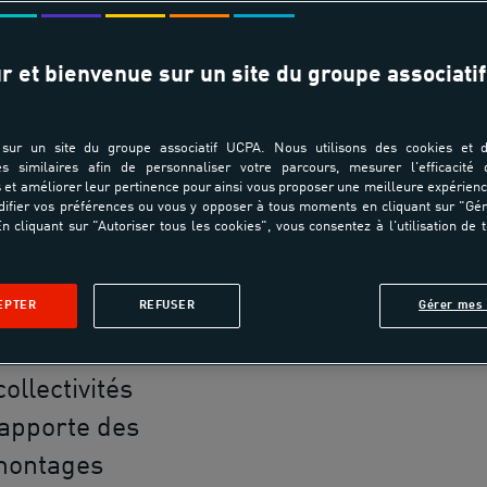
TERRIT
e
r et bienvenue sur un site du groupe associatif
sur un site du groupe associatif UCPA. Nous utilisons des cookies et d
es similaires afin de personnaliser votre parcours, mesurer l'efficacité
et améliorer leur pertinence pour ainsi vous proposer une meilleure expérienc
sportifs font
ifier vos préférences ou vous y opposer à tous moments en cliquant sur "Gé
Par
n cliquant sur "Autoriser tous les cookies", vous consentez à l'utilisation de 
 des projets
de
EPTER
REFUSER
Gérer mes 
s territoires.
ss
llectivités
 apporte des
montages