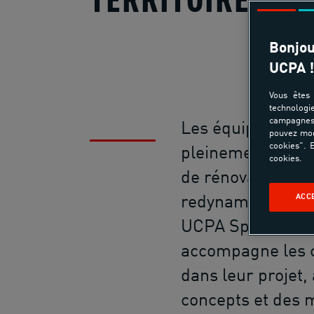
TERRITOIRES
Bonjou
UCPA !
Vous êtes 
technologi
campagnes 
Les équipements 
pouvez mod
cookies". E
pleinement partie
cookies.
de rénovation et 
ACC
redynamisation de
UCPA Sport Acce
accompagne les co
dans leur projet,
concepts et des 