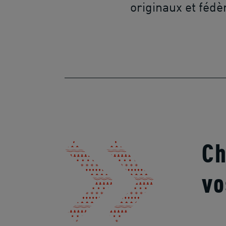
originaux et fédè
Ch
vo