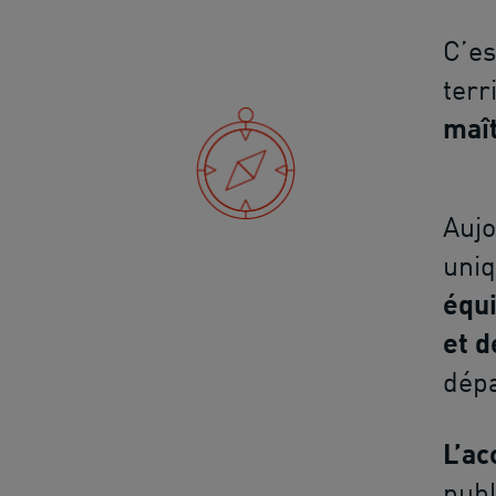
C’es
terr
maît
Aujo
uniq
équi
et d
dépa
L’ac
publ