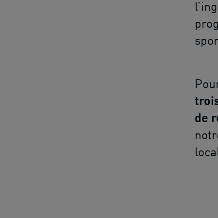
l’in
prog
spor
Pour
troi
de r
notr
loca