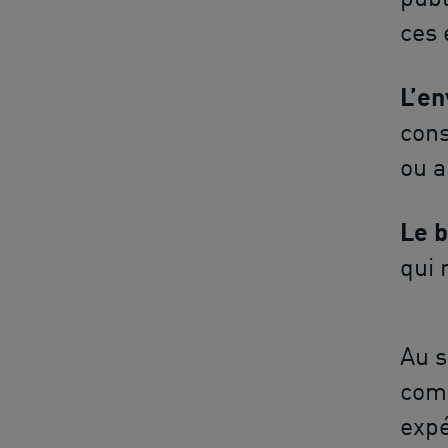
ces 
L’e
cons
ou a
Le 
qui 
Au s
comp
exp