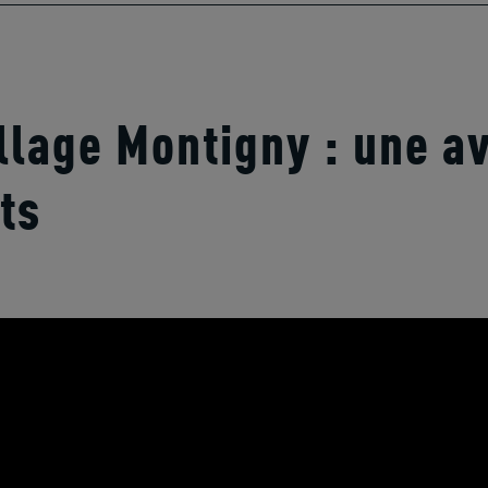
illage Montigny : une a
ts