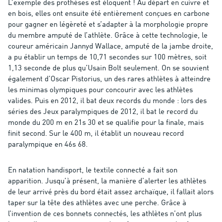
L’exemple des prothèses est éloquent ! Au départ en cuivre et
en bois, elles ont ensuite été entièrement conçues en carbone
pour gagner en légèreté et s’adapter à la morphologie propre
du membre amputé de l’athlète. Grâce à cette technologie, le
coureur américain Jannyd Wallace, amputé de la jambe droite,
a pu établir un temps de 10,71 secondes sur 100 mètres, soit
1,13 seconde de plus qu’Usain Bolt seulement. On se souvient
également d’Oscar Pistorius, un des rares athlètes à atteindre
les minimas olympiques pour concourir avec les athlètes
valides. Puis en 2012, il bat deux records du monde : lors des
séries des Jeux paralympiques de 2012, il bat le record du
monde du 200 m en 21s 30 et se qualifie pour la finale, mais
finit second. Sur le 400 m, il établit un nouveau record
paralympique en 46s 68.
En natation handisport, le textile connecté a fait son
apparition. Jusqu’à présent, la manière d’alerter les athlètes
de leur arrivé près du bord était assez archaïque, il fallait alors
taper sur la tête des athlètes avec une perche. Grâce à
l’invention de ces bonnets connectés, les athlètes n’ont plus