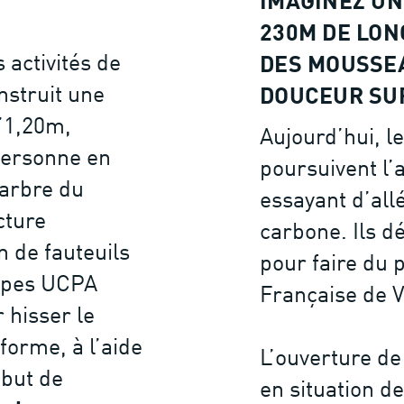
IMAGINEZ UN
230M DE LON
activités de
DES MOUSSEA
onstruit une
DOUCEUR SUR
’1,20m,
Aujourd’hui, l
 personne en
poursuivent l’
 arbre du
essayant d’all
cture
carbone. Ils d
n de fauteuils
pour faire du 
uipes UCPA
Française de V
 hisser le
forme, à l’aide
L’ouverture de
ébut de
en situation d