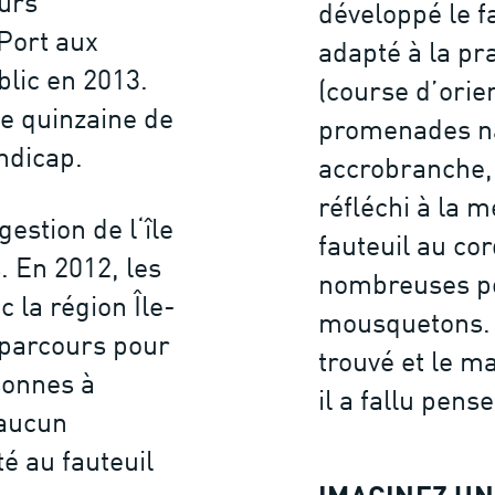
ours
développé le f
Port aux
adapté à la pr
blic en 2013.
(course d’orie
ne quinzaine de
promenades na
ndicap.
accrobranche, 
réfléchi à la 
estion de l‘île
fauteuil au co
. En 2012, les
nombreuses po
 la région Île-
mousquetons. U
 parcours pour
trouvé et le m
sonnes à
il a fallu pens
 aucun
é au fauteuil