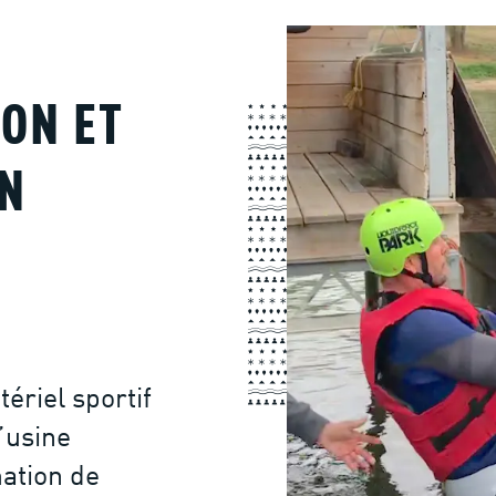
ON ET
N
ériel sportif
’usine
mation de