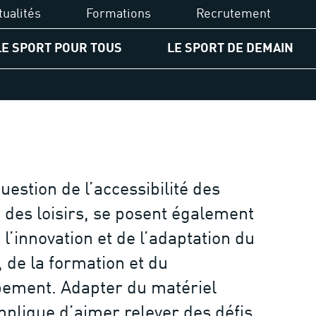
tualités
Formations
Recrutement
LE SPORT POUR TOUS
LE SPORT DE DEMAIN
UCPA Formation
PA
Diplômes du sport
ssion d'accessibilité
Financements
gagement pour les jeunes
uestion de l’accessibilité des
Formations
rcours égalité des chances
t des loisirs, se posent également
spositifs solidaires
 l’innovation et de l’adaptation du
, de la formation et du
ement. Adapter du matériel
implique d’aimer relever des défis,