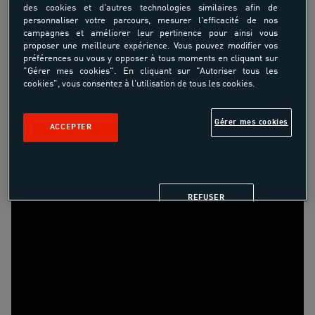
des cookies et d'autres technologies similaires afin de
personnaliser votre parcours, mesurer l'efficacité de nos
campagnes et améliorer leur pertinence pour ainsi vous
proposer une meilleure expérience. Vous pouvez modifier vos
Tutoriel Kitesurf UCPA n°6 - Le backloop
préférences ou vous y opposer à tous moments en cliquant sur
"Gérer mes cookies". En cliquant sur "Autoriser tous les
cookies", vous consentez à l'utilisation de tous les cookies.
Gérer mes cookies
ACCEPTER
REFUSER