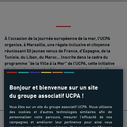
À l’occasion de la journée européenne de la mer, l’UCPA
organise, à Marseille, une régate inclusive et citoyenne
réunissant 50 jeunes venus de France, d’Espagne, de la
Tunisie, du Liban, du Maroc... Inscrite dans le cadre du
programme “de la Ville à la Mer” de l’UCPA, cette initiative
s’intègre dans le projet Régate pour la Méditerranée (Regate
4 Med) co porté avec E2C Marseille et Tibu Africa, et labellisé
“Saison Méditerranée 2026”.
Bonjour et bienvenue sur un site
du groupe associatif UCPA !
Vous êtes sur un site du groupe associatif UCPA. Nous utilisons
des cookies et d'autres technologies similaires afin de
personnaliser votre parcours, mesurer l'efficacité de nos
campagnes et améliorer leur pertinence pour ainsi vous