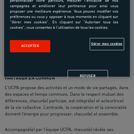
ÉVELOPPER
personnaliser votre parcours, mesurer l'efficacité de nos
D
S
ON AUTONOMIE
campagnes et améliorer leur pertinence pour ainsi vous
L’UCPA propose à chacun(e) l’opportunité de comprendre,
proposer une meilleure expérience. Vous pouvez modifier vos
préférences ou vous y opposer à tous moments en cliquant sur
d’agir et de progresser pendant les séances d’activités et la vie
"Gérer mes cookies". En cliquant sur "Autoriser tous les
quotidienne avec les autres. Les activités sportives sont
cookies", vous consentez à l'utilisation de tous les cookies.
adaptées au milieu et aux conditions de pratique, ainsi qu’au
niveau de chacun(e).
Gérer mes cookies
ACCEPTER
L’équipe UCPA accompagne chacun(e) dans l’acquisition de
capacités de confiance, de maîtrise et d’engagement pour être
autonome.
REFUSER
PARTAGER EN COMMUN
L’UCPA propose des activités et un mode de vie partagés, dans
des espaces et temps communs. Dans le respect mutuel des
différences, chacun(e) participe, est intégré(e) et acteur(rice)
de la vie collective. L’entraide, la coopération et la convivialité
donnent l’énergie pour progresser, chacun(e) et ensemble.
Accompagné(e) par l’équipe UCPA, chacun(e) révèle ses