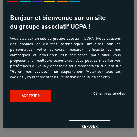
désintéressée par des associations de jeunesse et d’éducation
populaire, des fédérations sportives et les pouvoirs publics.
Bonjour et bienvenue sur un site
N’ayant pas d’actionnaire à rémunérer, à la différence des
du groupe associatif UCPA !
opérateurs commerciaux, l’association ne cherche pas à faire
Vous êtes sur un site du groupe associatif UCPA. Nous utilisons
du profit. Sa vocation est de servir une autre pratique du sport,
des cookies et d'autres technologies similaires afin de
au service de l’intérêt général, vecteur d’éducation pour tous et
personnaliser votre parcours, mesurer l'efficacité de nos
facteur d’un meilleur vivre-ensemble.
campagnes et améliorer leur pertinence pour ainsi vous
proposer une meilleure expérience. Vous pouvez modifier vos
préférences ou vous y opposer à tous moments en cliquant sur
Reconnue entreprise solidaire d’utilité sociale, les missions
"Gérer mes cookies". En cliquant sur "Autoriser tous les
éducatives et le modèle économique désintéressé de l’UCPA lui
cookies", vous consentez à l'utilisation de tous les cookies.
valent la reconnaissance de sa non lucrativité par la Direction
générale des finances publiques.
Gérer mes cookies
ACCEPTER
REFUSER