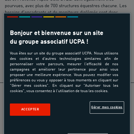
pourvues, avec plus de 700 structures équestres chacune. Les
besoins d’encadrants et de moniteurs diplômés sont donc
importants dans ces différentes régions.
Bonjour et bienvenue sur un site
du groupe associatif UCPA !
Partager
Vous êtes sur un site du groupe associatif UCPA. Nous utilisons
des cookies et d'autres technologies similaires afin de
personnaliser votre parcours, mesurer l'efficacité de nos
campagnes et améliorer leur pertinence pour ainsi vous
proposer une meilleure expérience. Vous pouvez modifier vos
préférences ou vous y opposer à tous moments en cliquant sur
"Gérer mes cookies". En cliquant sur "Autoriser tous les
cookies", vous consentez à l'utilisation de tous les cookies.
Gérer mes cookies
ACCEPTER