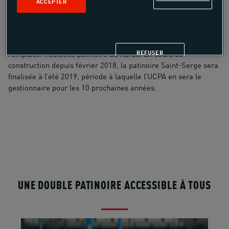
ACCEPTER
L’UCPA a été désignée, par la ville, gestionnaire et animateur
de la future patinoire d’Angers. Située au cœur du nouveau
quartier Saint-Serge, cette double patinoire a pour vocation de
REFUSER
remplacer l’actuelle patinoire du Haras. En cours de
construction depuis février 2018, la patinoire Saint-Serge sera
finalisée à l’été 2019, période à laquelle l’UCPA en sera le
gestionnaire pour les 10 prochaines années.
UNE DOUBLE PATINOIRE ACCESSIBLE À TOUS