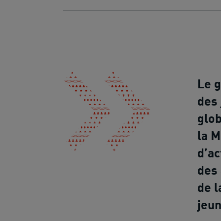
Le g
des 
glob
la M
d’ac
des 
de l
jeun