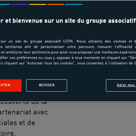
LAËTIT
e
r et bienvenue sur un site du groupe associatif
sitif, l'UCPA
sur un site du groupe associatif UCPA. Nous utilisons des cookies et d
 150 séances
es similaires afin de personnaliser votre parcours, mesurer l'efficacité
et améliorer leur pertinence pour ainsi vous proposer une meilleure expérienc
Par
ques par an
ifier vos préférences ou vous y opposer à tous moments en cliquant sur "Gé
n cliquant sur "Autoriser tous les cookies", vous consentez à l'utilisation de 
 bénéficiaires,
liers de
EPTER
REFUSER
Gérer mes 
la protection
écouverte de la
artenariat avec
iales et de
toire.