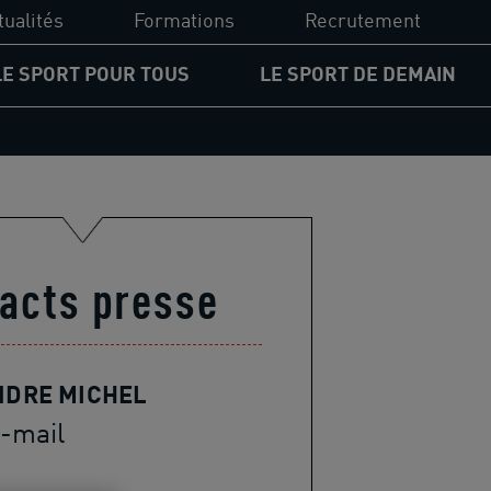
tualités
Formations
Recrutement
LE SPORT POUR TOUS
LE SPORT DE DEMAIN
UCPA Formation
PA
Diplômes du sport
ssion d'accessibilité
Financements
gagement pour les jeunes
acts presse
Formations
rcours égalité des chances
spositifs solidaires
NDRE MICHEL
-mail