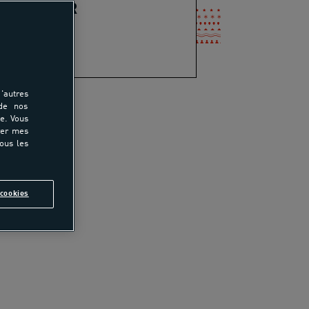
IA VERDIER
-mail
'autres
 de nos
e. Vous
tager
rer mes
tous les
cookies