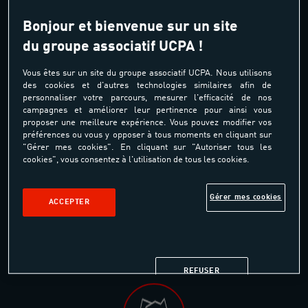
-10%
Bonjour et bienvenue sur un site
D'électricité et de gaz
du groupe associatif UCPA !
consommés dans les 52 équipements de loisirs de l’UCPA
Vous êtes sur un site du groupe associatif UCPA. Nous utilisons
des cookies et d'autres technologies similaires afin de
personnaliser votre parcours, mesurer l'efficacité de nos
campagnes et améliorer leur pertinence pour ainsi vous
proposer une meilleure expérience. Vous pouvez modifier vos
préférences ou vous y opposer à tous moments en cliquant sur
"Gérer mes cookies". En cliquant sur "Autoriser tous les
cookies", vous consentez à l'utilisation de tous les cookies.
1200
Gérer mes cookies
ACCEPTER
Enfants et ados
ont testé les écolos colos à l'été 2024 dans 3 destinations
pilotes
REFUSER