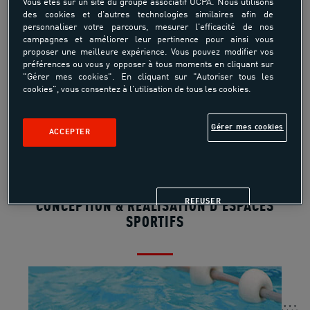
Vous êtes sur un site du groupe associatif UCPA. Nous utilisons
Comment créer un lieu qui accueille aussi bien
des cookies et d'autres technologies similaires afin de
les entraînements ?
personnaliser votre parcours, mesurer l'efficacité de nos
campagnes et améliorer leur pertinence pour ainsi vous
proposer une meilleure expérience. Vous pouvez modifier vos
préférences ou vous y opposer à tous moments en cliquant sur
"Gérer mes cookies". En cliquant sur "Autoriser tous les
Partager
cookies", vous consentez à l'utilisation de tous les cookies.
Gérer mes cookies
ACCEPTER
REFUSER
CONCEPTION & RÉALISATION D'ESPACES
SPORTIFS