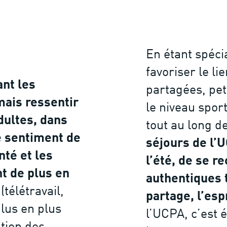
En étant spéc
favoriser le l
ant les
partagées, pet
mais ressentir
le niveau spor
ultes, dans
tout au long 
e sentiment de
séjours de l’
té et les
l’été, de se r
t de plus en
authentiques t
(télétravail,
partage, l’esp
plus en plus
l’UCPA, c’est