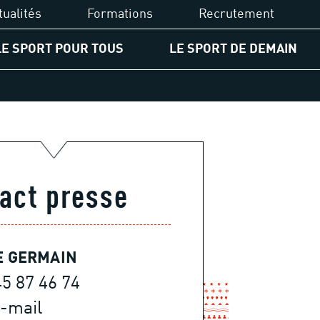
tualités
Formations
Recrutement
LE SPORT POUR TOUS
LE SPORT DE DEMAIN
UCPA Formation
PA
Diplômes du sport
ssion d'accessibilité
Financements
gagement pour les jeunes
act presse
Formations
rcours égalité des chances
spositifs solidaires
E GERMAIN
45 87 46 74
-mail