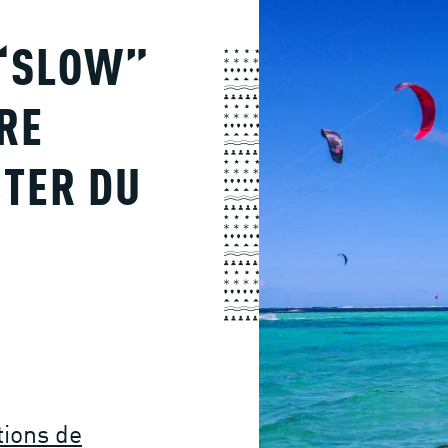
 “SLOW”
RE
TER DU
tions de