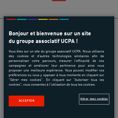
Bonjour et bienvenue sur un site
du groupe associatif UCPA !
Vous êtes sur un site du groupe associatif UCPA. Nous utilisons
des cookies et d'autres technologies similaires afin de
personnaliser votre parcours, mesurer l'efficacité de nos
Les séjours hors-piste UCPA
campagnes et améliorer leur pertinence pour ainsi vous
proposer une meilleure expérience. Vous pouvez modifier vos
préférences ou vous y opposer à tous moments en cliquant sur
"Gérer mes cookies". En cliquant sur "Autoriser tous les
cookies", vous consentez à l'utilisation de tous les cookies.
Les moniteurs UCPA, spécialistes du milieu et de la pratique,
rendent accessibles les plus beaux hors-pistes, familiarisent
Gérer mes cookies
les participants au matériel de sécurité et prodiguent leurs
ACCEPTER
meilleurs conseils pour que débutants et confirmés fassent
leur trace.