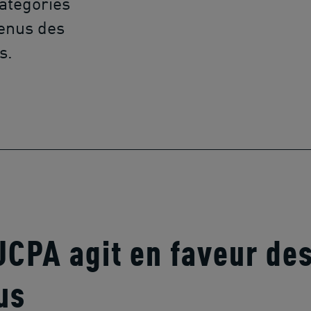
catégories
venus des
s.
UCPA agit en faveur des
us