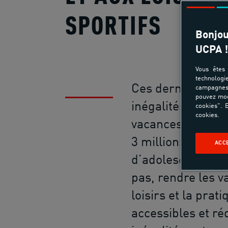
SPORTIFS
Bonjou
UCPA !
Vous êtes 
technologi
Ces dernières an
campagnes 
pouvez mod
inégalités face a
cookies". E
cookies.
vacances se sont
3 millions d’enfan
ACC
d’adolescents (1)
pas, rendre les v
loisirs et la prat
accessibles et ré