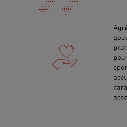
Agré
gouv
prof
pour
spor
accu
cara
acco