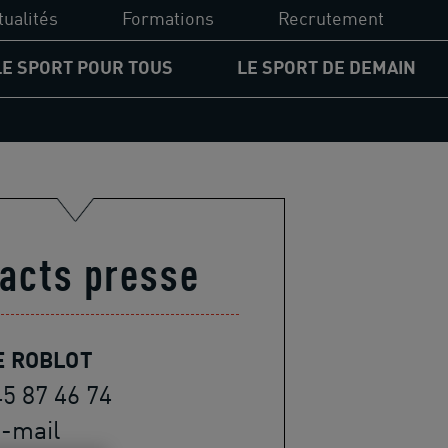
tualités
Formations
Recrutement
LE SPORT POUR TOUS
LE SPORT DE DEMAIN
UCPA Formation
PA
Diplômes du sport
ssion d'accessibilité
Financements
gagement pour les jeunes
acts presse
Formations
rcours égalité des chances
spositifs solidaires
E ROBLOT
45 87 46 74
-mail