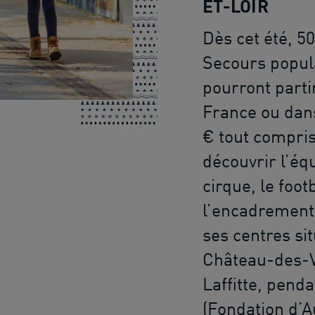
ET-LOIR
Dès cet été, 5
Secours popula
pourront parti
France ou dans
€ tout compris
découvrir l’équ
cirque, le foot
l’encadrement 
ses centres si
Château-des-V
Laffitte, pend
(Fondation d’A