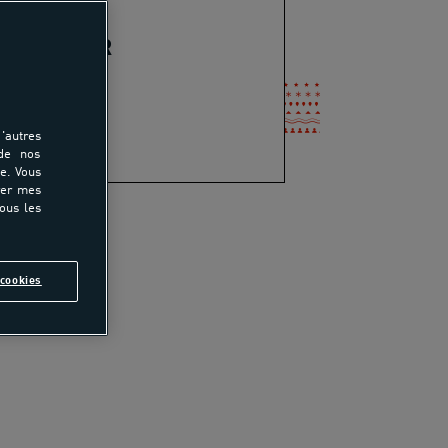
IA VERDIER
45 87 46 51
-mail
'autres
 de nos
e. Vous
rer mes
tous les
tager
cookies