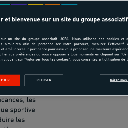
LAËTIT
r et bienvenue sur un site du groupe associatif
01 
e
sur un site du groupe associatif UCPA. Nous utilisons des cookies et d
es similaires afin de personnaliser votre parcours, mesurer l'efficacité
nées, les
et améliorer leur pertinence pour ainsi vous proposer une meilleure expérienc
ifier vos préférences ou vous y opposer à tous moments en cliquant sur "Gé
ux départs en
n cliquant sur "Autoriser tous les cookies", vous consentez à l'utilisation de 
 accrues. Avec
Par
ts et
EPTER
REFUSER
Gérer mes 
 qui ne partent
acances, les
ique sportive
duire les