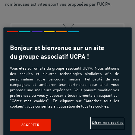
nombreuses activités sportives proposées par l’UCPA.
Contacts presse
Bonjour et bienvenue sur un site
ANGÈLE ROBLOT
du groupe associatif UCPA !
01 45 87 46 74
e-mail
Vous êtes sur un site du groupe associatif UCPA. Nous utilisons
des cookies et d'autres technologies similaires afin de
LAËTITIA VERDIER
personnaliser votre parcours, mesurer l'efficacité de nos
campagnes et améliorer leur pertinence pour ainsi vous
01 45 87 46 51
proposer une meilleure expérience. Vous pouvez modifier vos
e-mail
préférences ou vous y opposer à tous moments en cliquant sur
"Gérer mes cookies". En cliquant sur "Autoriser tous les
cookies", vous consentez à l'utilisation de tous les cookies.
Gérer mes cookies
ACCEPTER
Partager