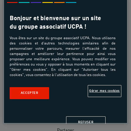
leurs homologues masculins, seuls 17% des 16-25 ans
pratiquent régulièrement un sport au sein d’un groupe mixte.
Bonjour et bienvenue sur un site
du groupe associatif UCPA !
Vous êtes sur un site du groupe associatif UCPA. Nous utilisons
Contacts presse
des cookies et d'autres technologies similaires afin de
personnaliser votre parcours, mesurer l'efficacité de nos
campagnes et améliorer leur pertinence pour ainsi vous
ANGÈLE ROBLOT
proposer une meilleure expérience. Vous pouvez modifier vos
01 45 87 46 74
préférences ou vous y opposer à tous moments en cliquant sur
"Gérer mes cookies". En cliquant sur "Autoriser tous les
e-mail
cookies", vous consentez à l'utilisation de tous les cookies.
LAËTITIA VERDIER
01 45 87 46 51
Gérer mes cookies
ACCEPTER
e-mail
REFUSER
Partager