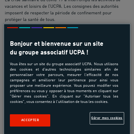
La crise sanitaire du covid-19 a interrompu les activités de
vacances et loisirs de l’UCPA. Les consignes des autorités
imposent de respecter la période de confinement pour
protéger la santé de tous.
Chacun se sent solidaire de ceux qui luttent contre la maladie.
Sur de nombreux sites d’activité UCPA, les équipes se sont
mobilisées et leurs actions de solidarité prennent différentes
Bonjour et bienvenue sur un site
formes. Plusieurs actions bénéficient de dons effectués en
du groupe associatif UCPA !
soutien par des clients des centres sportifs de vacances ou des
usagers des centres sportifs de loisirs.
Vous êtes sur un site du groupe associatif UCPA. Nous utilisons
des cookies et d'autres technologies similaires afin de
personnaliser votre parcours, mesurer l'efficacité de nos
campagnes et améliorer leur pertinence pour ainsi vous
Partager
proposer une meilleure expérience. Vous pouvez modifier vos
préférences ou vous y opposer à tous moments en cliquant sur
"Gérer mes cookies". En cliquant sur "Autoriser tous les
cookies", vous consentez à l'utilisation de tous les cookies.
Gérer mes cookies
ACCEPTER