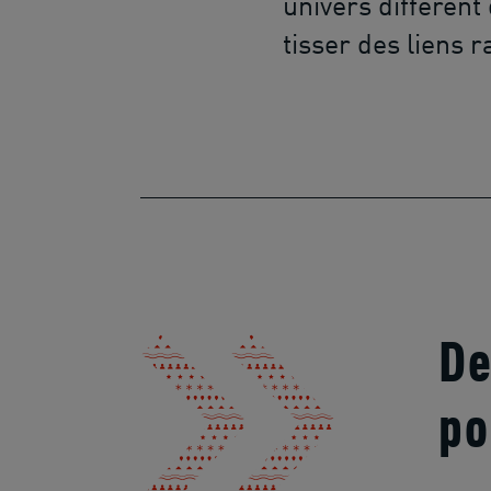
univers différent 
tisser des liens 
De
po