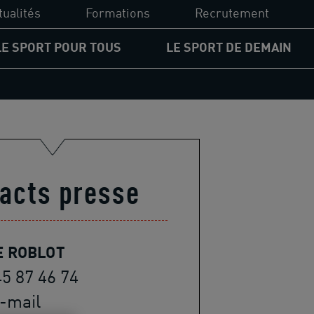
tualités
Formations
Recrutement
LE SPORT POUR TOUS
LE SPORT DE DEMAIN
UCPA Formation
PA
Diplômes du sport
ssion d'accessibilité
Financements
gagement pour les jeunes
acts presse
Formations
rcours égalité des chances
spositifs solidaires
E ROBLOT
45 87 46 74
-mail