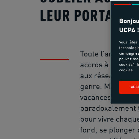
LEUR PORTABLE
Bonjou
UCPA !
Vous êtes 
technologi
Toute l’année, le
campagnes 
pouvez mod
accros à leur sm
cookies". E
cookies.
aux réseaux soci
genre. Mais une f
ACC
vacances arrivées
paradoxalement 
pour vivre chaq
fond, se plonger