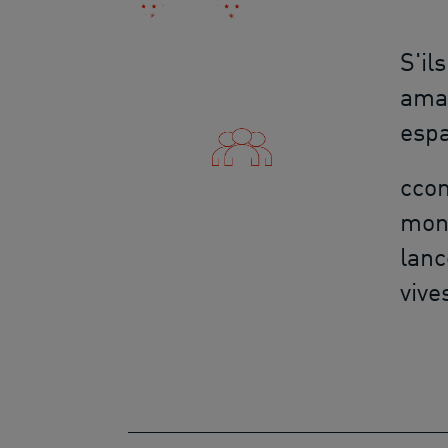
S'il
amat
espa
ccom
mont
lanc
vive