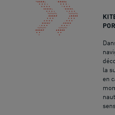
KIT
POR
Dans
navi
déco
la s
en c
mome
naut
sens