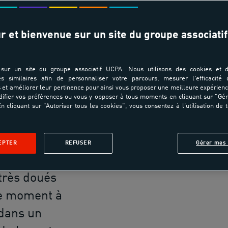
LAËTIT
r et bienvenue sur un site du groupe associatif
01 
e
sur un site du groupe associatif UCPA. Nous utilisons des cookies et d
es similaires afin de personnaliser votre parcours, mesurer l'efficacité
s ados sont
et améliorer leur pertinence pour ainsi vous proposer une meilleure expérienc
ifier vos préférences ou vous y opposer à tous moments en cliquant sur "Gé
artphone et
n cliquant sur "Autoriser tous les cookies", vous consentez à l'utilisation de 
aux en tout
Par
ois les
EPTER
REFUSER
Gérer mes 
, ils sont
très doués
ue moment à
 dans un