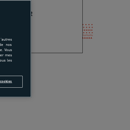
IA VERDIER
45 87 46 51
-mail
'autres
 de nos
e. Vous
rer mes
tous les
tager
cookies