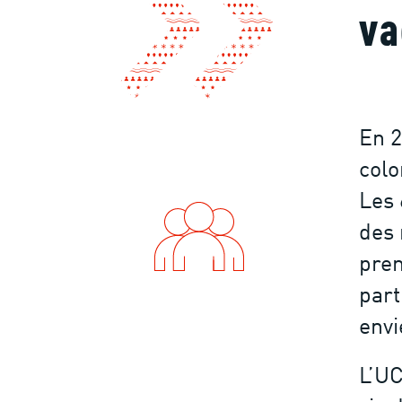
va
En 2
colo
Les 
des 
prem
part
envi
L’UC