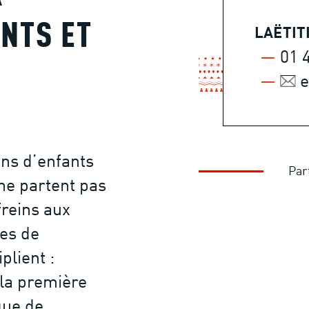
NTS ET
LAËTIT
01 
e
ons d’enfants
Par
ne partent pas
freins aux
ies de
plient :
la première
que de