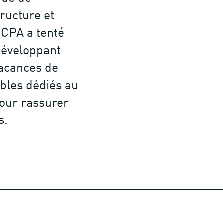
tructure et
’UCPA a tenté
développant
vacances de
ibles dédiés au
our rassurer
s.