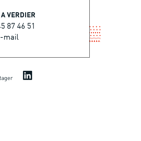
IA VERDIER
45 87 46 51
-mail
tager