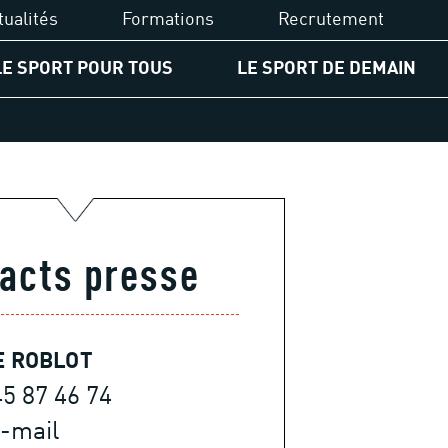
tualités
Formations
Recrutement
LE SPORT POUR TOUS
LE SPORT DE DEMAIN
UCPA Formation
PA
Diplômes du sport
ssion d'accessibilité
Financements
gagement pour les jeunes
acts presse
Formations
rcours égalité des chances
spositifs solidaires
E ROBLOT
45 87 46 74
-mail