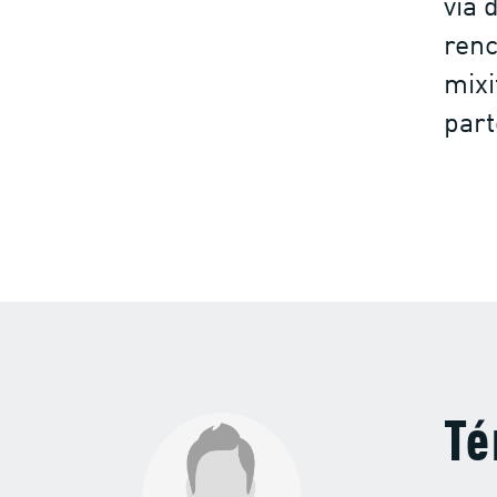
via 
renc
mixi
part
Té