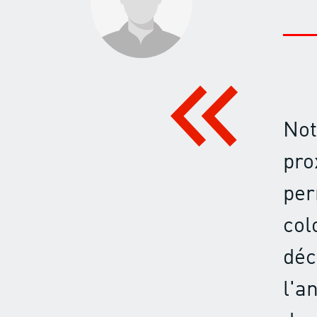
Not
pro
per
col
déc
l'a