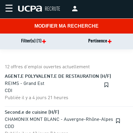
☰
RECRUTE
MODIFIER MA RECHERCHE
Filter(s)
(1)
Pertinence
12 offres d’emploi ouvertes actuellement
AGENT.E POLYVALENT.E DE RESTAURATION (H/F)
REIMS - Grand Est
CDI
Publiée il y a 4 jours 21 heures
Second.e de cuisine (H/F)
CHAMONIX MONT BLANC - Auvergne-Rhône-Alpes
CDD