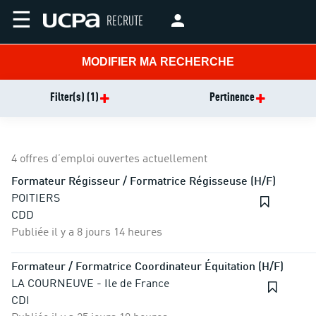
☰
RECRUTE
MODIFIER MA RECHERCHE
Filter(s)
(1)
Pertinence
4 offres d’emploi ouvertes actuellement
Formateur Régisseur / Formatrice Régisseuse (H/F)
POITIERS
CDD
Publiée il y a 8 jours 14 heures
Formateur / Formatrice Coordinateur Équitation (H/F)
LA COURNEUVE - Ile de France
CDI