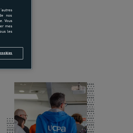
'autres
 de nos
e. Vous
rer mes
tous les
cookies