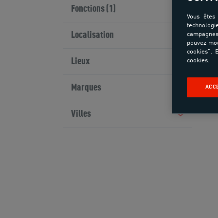
Fonctions (1)
Vous êtes 
technologi
Localisation
campagnes 
pouvez mod
cookies". E
Lieux
cookies.
Marques
ACC
Villes