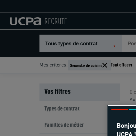
RECRUTE
Tous types de contrat
Pos
Second.e de cuisine
Mes critères:
Tout effacer
Vos filtres
0 
Au
op
Types de contrat
Familles de métier
Bonjou
UCPA !