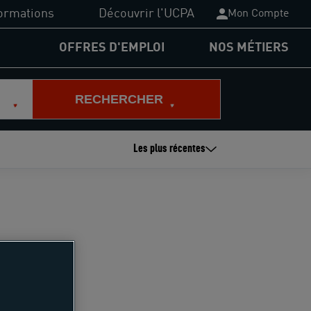
ormations
Découvrir l'UCPA
Mon Compte
OFFRES D'EMPLOI
NOS MÉTIERS
PA Formation
RECHERCHER
plômes du sport
Les plus récentes
nancements
rmations