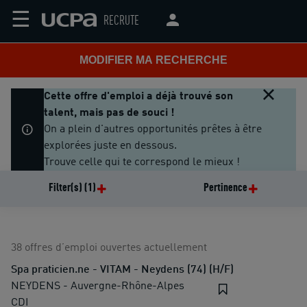
☰
RECRUTE
MODIFIER MA RECHERCHE
Cette offre d'emploi a déjà trouvé son
talent, mais pas de souci !
On a plein d'autres opportunités prêtes à être
explorées juste en dessous.
Trouve celle qui te correspond le mieux !
Filter(s)
(1)
Pertinence
38 offres d’emploi ouvertes actuellement
Spa praticien.ne - VITAM - Neydens (74) (H/F)
NEYDENS - Auvergne-Rhône-Alpes
CDI