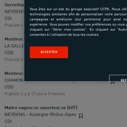
Surveillant.e sauveteur.se aquatique (H/F)
Vous êtes sur un site du groupe associatif UCPA. Nous util
NEYDENS - Auvergne-Rhône-Alpes
technologies similaires afin de personnaliser votre parcour
CDI
campagnes et améliorer leur pertinence pour ainsi v
expérience. Vous pouvez modifier vos préférences ou vous
Publiée il y a 16 jours 19 heures
cliquant sur "Gérer mes cookies". En cliquant sur "Autor
consentez à l'utilisation de tous les cookies.
Moniteur.trice guide de haute montagne (H/F)
LA SALLE LES ALPES - Provence-Alpes-Côte-d'Azur
ACCEPTER
CDD
Publiée il y a 17 jours 5 heures
Moniteur.trice guide de haute montagne (H/F)
CHAMONIX MONT BLANC - Auvergne-Rhône-Alpes
RE
CDD
Publiée il y a 17 jours 5 heures
Maitre nageur.se sauveteur.se (H/F)
NEYDENS - Auvergne-Rhône-Alpes
CDI