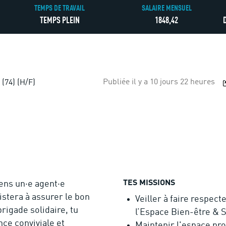
TEMPS DE TRAVAIL
SALAIRE MENSUEL
TEMPS PLEIN
1848,42
Publiée il y a 10 jours 22 heures
 (74) (H/F)
TES MISSIONS
ens un·e agent·e
istera à assurer le bon
Veiller à faire respec
rigade solidaire, tu
l’Espace Bien-être & S
nce conviviale et
Maintenir l'espace pro