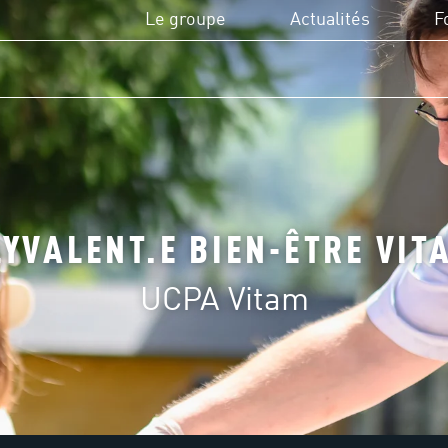
Le groupe
Actualités
F
L'UCPA, c'est quoi ?
UC
Utilité sociale de l'UCPA
Di
Missions et valeurs
Fi
YVALENT.E BIEN-ÊTRE VITA
Transition écologique
Fo
UCPA Vitam
Domaines d'activité