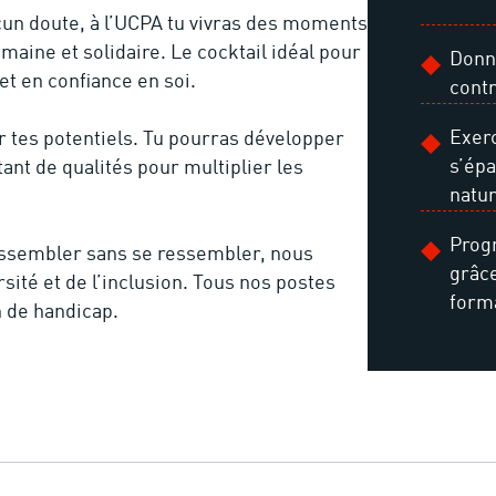
cun doute, à l’UCPA tu vivras des moments
maine et solidaire. Le cocktail idéal pour
Donn
t en confiance en soi.
contr
Exerc
r tes potentiels. Tu pourras développer
s’ép
ant de qualités pour multiplier les
natur
Prog
rassembler sans se ressembler, nous
grâc
ité et de l’inclusion. Tous nos postes
form
n de handicap.