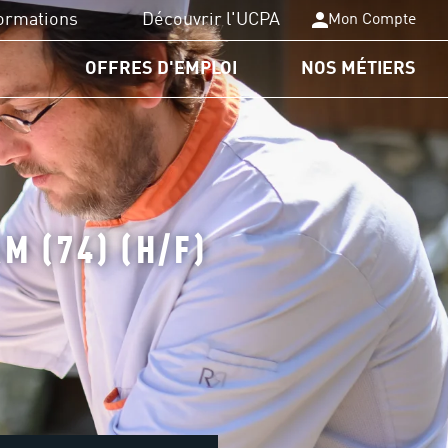
ormations
Découvrir l'UCPA
Mon Compte
OFFRES D'EMPLOI
NOS MÉTIERS
PA Formation
plômes du sport
nancements
M (74) (H/F)
rmations