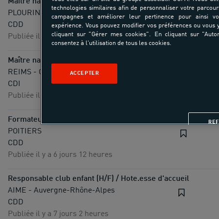
Maitre nageur.se sauveteur.se - Plourin Lès Morlaix (29) (H/
technologies similaires afin de personnaliser votre parcour
PLOURIN LES MORLAIX - Bretagne
campagnes et améliorer leur pertinence pour ainsi v
CDD
expérience. Vous pouvez modifier vos préférences ou vous
cliquant sur "Gérer mes cookies". En cliquant sur "Autor
Publiée il y a 5 jours 18 heures
consentez à l'utilisation de tous les cookies.
Maître nageur.se sauveteur.se (F/H) - UCPA Sport Station Re
REIMS - Grand Est
ACCEPTER
CDI
Publiée il y a 6 jours 11 heures
Formateur Régisseur / Formatrice Régisseuse (H/F)
RE
POITIERS
CDD
Publiée il y a 6 jours 12 heures
Responsable club enfant (H/F) / Hote.esse d'accueil
AIME - Auvergne-Rhône-Alpes
CDD
Publiée il y a 7 jours 2 heures