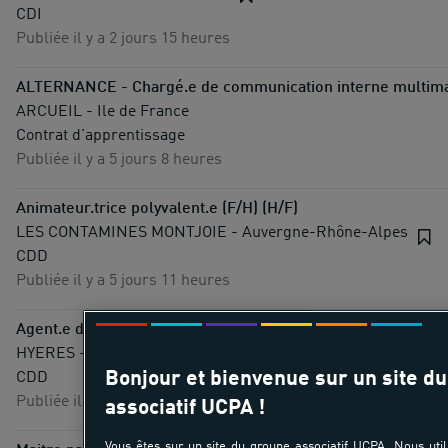
CDI
Publiée il y a 2 jours 15 heures
ALTERNANCE - Chargé.e de communication interne multima
ARCUEIL - Ile de France
Contrat d'apprentissage
Publiée il y a 5 jours 8 heures
Animateur.trice polyvalent.e (F/H) (H/F)
LES CONTAMINES MONTJOIE - Auvergne-Rhône-Alpes
CDD
Publiée il y a 5 jours 11 heures
Agent.e de propreté (H/F)
HYERES - Provence-Alpes-Côte-d'Azur
Bonjour et bienvenue sur un site d
CDD
Publiée il y a 5 jours 12 heures
associatif UCPA !
Vous êtes sur un site du groupe associatif UCPA. Nous util