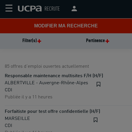
☰
RECRUTE
MODIFIER MA RECHERCHE
Filter(s)
Pertinence
85 offres d’emploi ouvertes actuellement
Responsable maintenance multisites F/H (H/F)
ALBERTVILLE - Auvergne-Rhône-Alpes
CDI
Publiée il y a 11 heures
Forfaitiste pour test offre confidentielle (H/F)
MARSEILLE
CDI