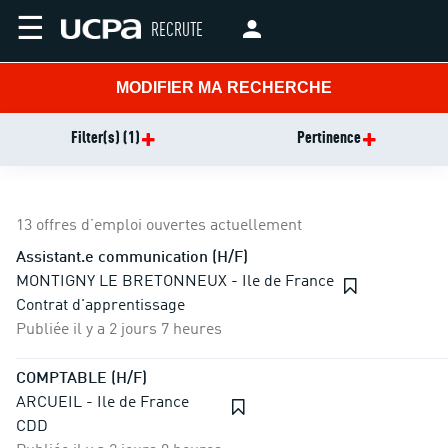
☰
RECRUTE
MODIFIER MA RECHERCHE
Filter(s)
(1)
Pertinence
13 offres d’emploi ouvertes actuellement
Assistant.e communication (H/F)
MONTIGNY LE BRETONNEUX - Ile de France
Contrat d'apprentissage
Publiée il y a 2 jours 7 heures
COMPTABLE (H/F)
ARCUEIL - Ile de France
CDD