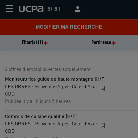
☰
RECRUTE
MODIFIER MA RECHERCHE
Filter(s)
(1)
Pertinence
2 offres d’emploi ouvertes actuellement
Moniteur.trice guide de haute montagne (H/F)
LES ORRES - Provence-Alpes-Côte-d'Azur
CDD
Publiée il y a 18 jours 5 heures
Commis de cuisine qualifié (H/F)
LES ORRES - Provence-Alpes-Côte-d'Azur
CDD