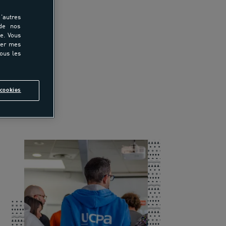
'autres
 de nos
e. Vous
rer mes
tous les
cookies