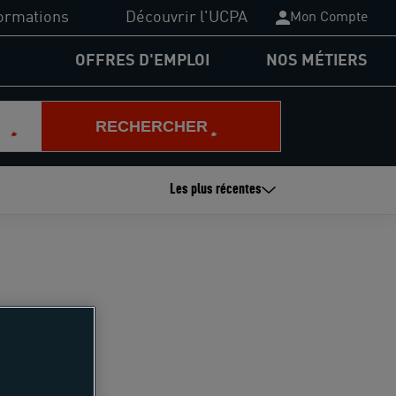
ormations
Découvrir l'UCPA
Mon Compte
OFFRES D'EMPLOI
NOS MÉTIERS
PA Formation
RECHERCHER
plômes du sport
Les plus récentes
nancements
rmations