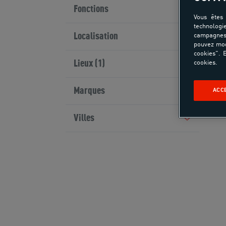
Fonctions
Vous êtes 
technologi
Localisation
campagnes 
pouvez mod
cookies". E
Lieux (1)
cookies.
Marques
ACC
Villes