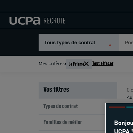
RECRUTE
Tous types de contrat
Pos
Le Prisme
Mes critères:
Tout effacer
Vos filtres
0 
Au
op
Types de contrat
Familles de métier
Bonjou
UCPA !